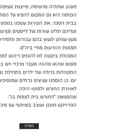
חשוב שתהיה מרשימה, מייצגת ונעימה.
הכניסה היא גם המקום להציץ על המ
בבית הספר. את
הקירות עטפנו בטפט 
ועליהם תלינו שורות של לייסטים (קרשי
מעץ שניתן לנעוץ בהם עבודות תלמידים
תמונות והודעות מחיי ביה"ס.
המנהלת ביקשה לא להכניס ריהוט למר
משום שהוא מהווה מעבר מרכזי ויש בו
התקהלות גדולה של ילדים בתחילת וב
יום.
כן הוספנו עציצים גדולים שמוסיפים
לאווירת החורש ולמוטו היפה
שהמצאנו:
"החורש בית לצמוח בו".
הפרוייקט תוכנן ועוצב בשיתוף עם מיכל 
חזרה