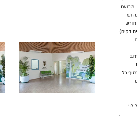
 מבואת
תרחש
חורש
ם דקים)
,
חב
סוף כל
לוי.
.